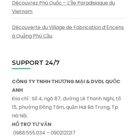
Découvrez Phú Quốc – L’Île Paradisiaque du
Vietnam
Découverte du Village de Fabrication d’Encens
à Quảng Phú Cầu
SUPPORT 24/7
CÔNG TY TNHH THƯƠNG MẠI & DVDL QUỐC
ANH
Địa chỉ :
Số 4, ngõ 87, đường Lê Thanh Nghị, tổ
15, phường Đồng Tâm, quận Hai Bà Trưng, Tp
Hà Nội.
HỖ TRỢ TƯ VẤN
0988.555.034 – 0902121217