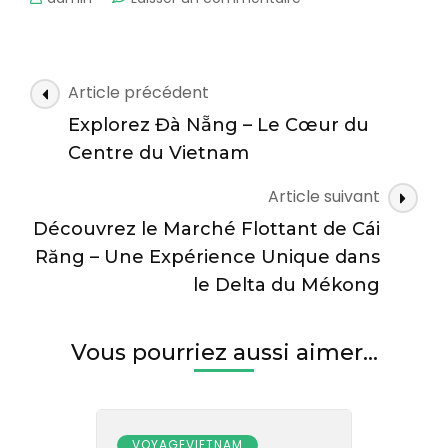
Couleurs
des
Hautes
Montagnes
Navigation
Article précédent
–
des
À
Explorez Đà Nẵng – Le Cœur du
articles
la
Centre du Vietnam
Découverte
des
Article suivant
Marchés
Découvrez le Marché Flottant de Cái
de
Hà
Răng – Une Expérience Unique dans
Giang
le Delta du Mékong
Vous pourriez aussi aimer...
VOYAGEVIETNAM