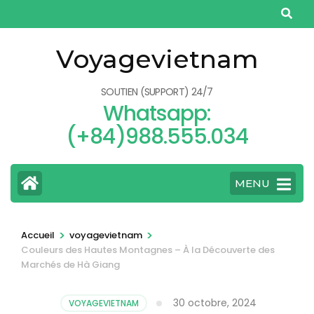
Aller
au
contenu
Voyagevietnam
(Pressez
Entrée)
SOUTIEN (SUPPORT) 24/7
Whatsapp:
(+84)988.555.034
MENU
>
>
Accueil
voyagevietnam
Couleurs des Hautes Montagnes – À la Découverte des
Marchés de Hà Giang
30 octobre, 2024
VOYAGEVIETNAM